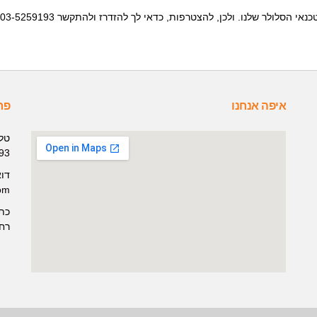
איפה אנחנו
פר
טלפ
93
דוא
com
כת
רחוב 