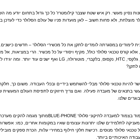
CELL-SCHOOL הקים רן הראל, טכנאי סלולר בעל 11 שנות נסיון מעשי. רק איש שטח שצבר קילומטרז' כל כך גדול בתחום יודע מ
ולר מוצלחת, ולא פחות חשוב – לאן מועדות פניו של עולם הסלולר כדי לעדכן ב
נית לימודים במסגרתה לומדים לתקן את כל מכשירי הסלולר – חדשים כישנים. 
ן, אלא קורס טכנאי סלולר כולל, מקיף ויסודי על כל מכשיר. הרי במציאות, אל מ
הסלולר בארץ נכנסים גם לקוחות שמחזיקים במכשירי אייפון, גלקסי, HTC, נקסוס, בלקברי, מוטורולה, LG ואף ישנים ע
 לתקן?
אפשר להיות טכנאי סלולר מבלי להשתמש בידיים ובכלי העבודה. משום כך, חלקה
 מעשי בתנאים של מעבדה פעילה. ואם צריך חיזוקים לתפיסת העולם המעשית ש
גרים שלנו.
רן הראל שהקים את CELL-SCHOOL, מיקם את כיתות הלימוד בצמוד למעבדה לתיקוני סלולר BLUE-PHONEמתו
מעניקה לתלמידים שלנו יתרונות עצומים שאיו במקומות אחרים, כמו: אפשרות
 טכנאי סלולר מנוסים. רכישת חלקי חילוף במחירי עלות, הכרת ספקים מובילי
בודה האיכותיים ביותר.