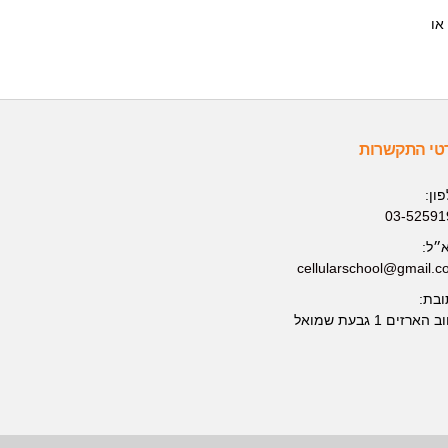
כל אלה ועוד יצרו את הביקוש הגובר והולך ללימודים בקורס טכנאי הסלולר שלנו. ולכן, להצטרפות, כדאי לך להזדרז ולהתקשר 03-5259193 או
טי התקשרות
ון:
03-52591
״ל:
cellularschool@gmail.
ובת:
הארזים 1 גבעת שמואל