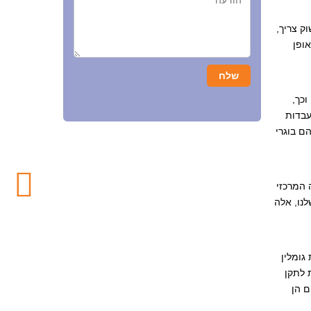
ה השוק צריך,
אופן
וכך,
עבדות
וד יותר. ומה יגידו להם בוגרי
 המרכזי
לנו, אלה
ך מגמה להקים מערכת גומלין
 לתקן
ם הן